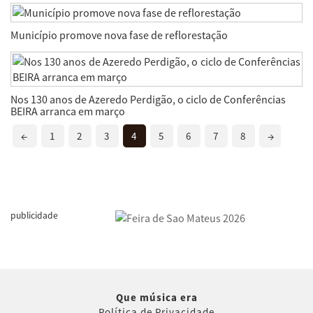
Município promove nova fase de reflorestação
Nos 130 anos de Azeredo Perdigão, o ciclo de Conferências
BEIRA arranca em março
←
1
2
3
4
5
6
7
8
→
publicidade
Que música era
Política de Privacidade