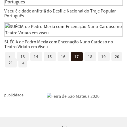
Viseu é cidade anfitriã do Desfile Nacional do Traje Popular
Português
SUÉCIA de Pedro Mexia com Encenação Nuno Cardoso no
Teatro Viriato em Viseu
←
13
14
15
16
17
18
19
20
21
→
publicidade